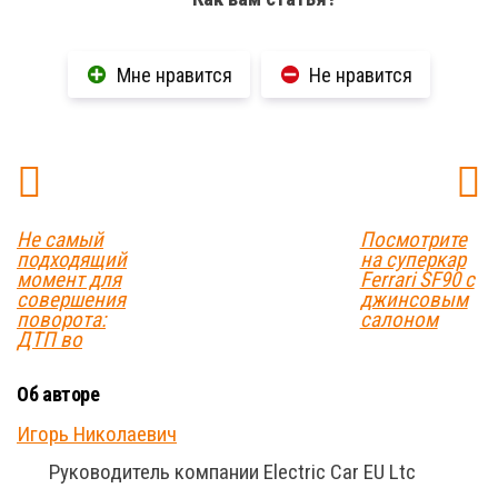
Мне нравится
Не нравится
Не самый
Посмотрите
подходящий
на суперкар
момент для
Ferrari SF90 с
совершения
джинсовым
поворота:
салоном
ДТП во
Об авторе
Игорь Николаевич
Руководитель компании Electric Car EU Ltc