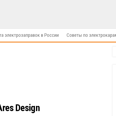
электрические
ION
автомобили
Cars
та электрозаправок в России
Советы по электрокара
Ares Design