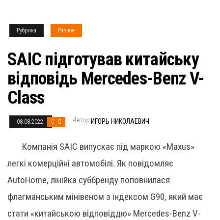
Рубрика
Разное
SAIC підготував китайську
відповідь Mercedes-Benz V-
Class
Автор
ИГОРЬ НИКОЛАЕВИЧ
08.08.2022
0
Компанія SAIC випускає під маркою «Maxus»
легкі комерційні автомобілі. Як повідомляє
AutoHome, лінійка суббренду поповнилася
флагманським мінівеном з індексом G90, який має
стати «китайською відповіддю» Mercedes-Benz V-