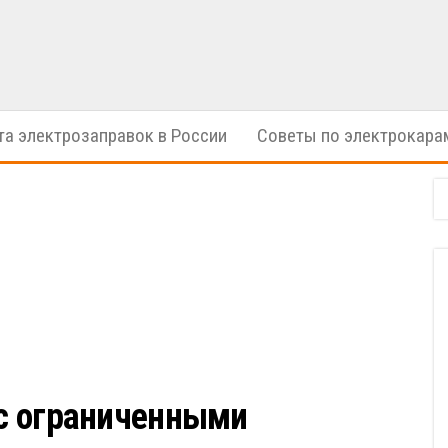
электрические
ION
автомобили
Cars
та электрозаправок в России
Советы по электрокара
 с ограниченными