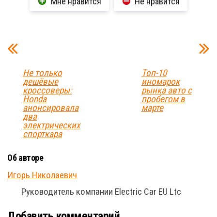
Мне нравится
Не нравится
Не только
Топ-10
дешёвые
иномарок
кроссоверы:
рынка авто с
Honda
пробегом в
анонсировала
марте
два
электрических
спорткара
Об авторе
Игорь Николаевич
Руководитель компании Electric Car EU Ltc
Добавить комментарий