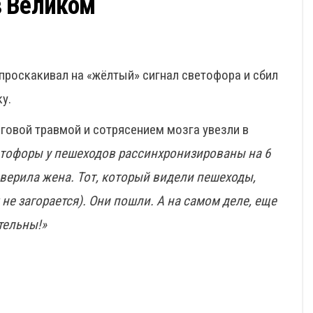
в Великом
 проскакивал на «жёлтый» сигнал светофора и сбил
у.
овой травмой и сотрясением мозга увезли в
етофоры у пешеходов рассинхронизированы на 6
оверила жена. Тот, который видели пешеходы,
не загорается). Они пошли. А на самом деле, еще
тельны!»