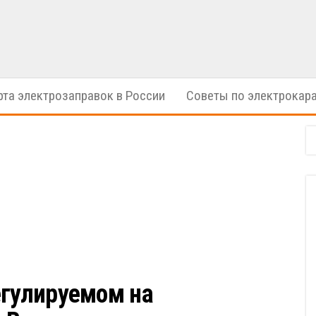
электрические
ION
автомобили
Cars
рта электрозаправок в России
Советы по электрокар
егулируемом на