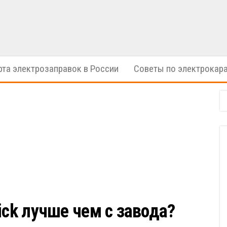
электрические
ION
автомобили
Cars
рта электрозаправок в России
Советы по электрокар
ick лучше чем с завода?