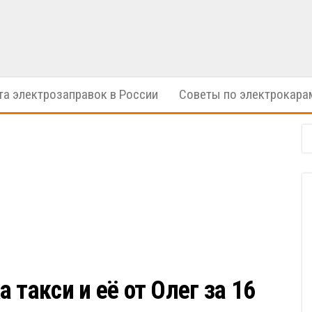
электрические
ION
автомобили
Cars
та электрозаправок в России
Советы по электрокара
 такси и её от Олег за 16