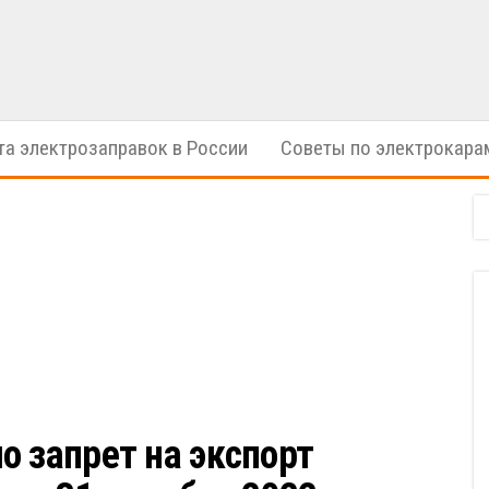
электрические
ION
автомобили
Cars
та электрозаправок в России
Советы по электрокара
о запрет на экспорт