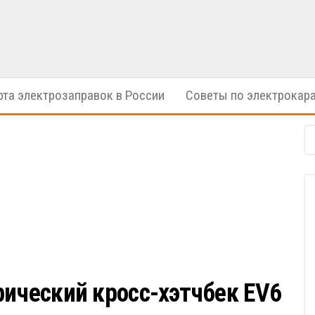
электрические
ION
автомобили
Cars
рта электрозаправок в России
Советы по электрокар
рический кросс-хэтчбек EV6