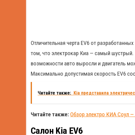
Отличительная черта EV6 от разработанных н
том, что электрокар Киа — самый шустрый.
возможности авто выросли и двигатель може
Максимально допустимая скорость EV6 сост
Читайте также:
Kia представила электричес
Читайте также:
Обзор электро КИА Соул —
Салон Kia EV6