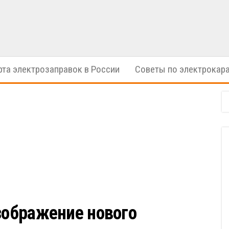
электрические
ION
автомобили
Cars
рта электрозаправок в России
Советы по электрокар
зображение нового