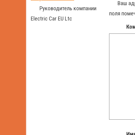
Ваш ад
Руководитель компании
поля пом
Electric Car EU Ltc
Ко
Им